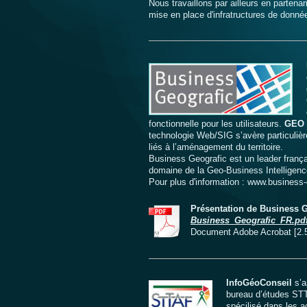
Nous travaillons par ailleurs en partena
mise en place d'infratructures de donné
fonctionnelle pour les utilisateurs.
GEO
technologie Web/SIG s’avère particuliè
liés à l’aménagement du territoire.
Business Geografic est un leader franç
domaine de la Geo-Business Intelligenc
Pour plus d'information : www.business
Présentation de Business G
Business_Geografic_FR.pd
Document Adobe Acrobat [2.
InfoGéoConseil
s’a
bureau d’études STT
spécilisé dans les a