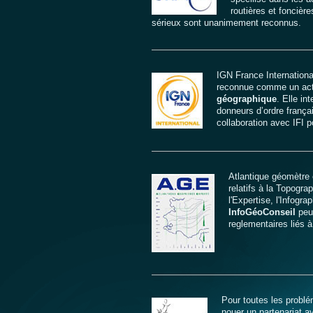
routières et foncièr
sérieux sont unanimement reconnus.
IGN France International
reconnue comme un act
géographique
. Elle in
donneurs d’ordre françai
collaboration avec IFI p
Atlantique géomètre
relatifs à la Topogr
l'Expertise, l'Infogr
InfoGéoConseil
peut
reglementaires liés à
Pour toutes les problém
nouer un partenariat a