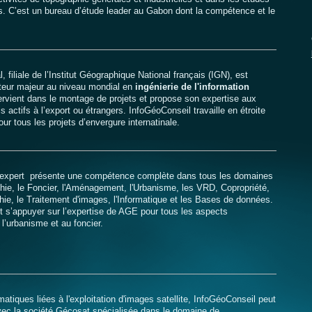
es. C’est un bureau d’étude leader au Gabon dont la compétence et le
, filiale de l’Institut Géographique National français (IGN), est
eur majeur au niveau mondial en
ingénierie de l'information
tervient dans le montage de projets et propose son expertise aux
s actifs à l’export ou étrangers. InfoGéoConseil travaille en étroite
our tous les projets d’envergure internatinale.
 expert présente une compétence complète dans tous les domaines
aphie, le Foncier, l'Aménagement, l'Urbanisme, les VRD, Copropriété,
aphie, le Traitement d'images, l'Informatique et les Bases de données.
 s’appuyer sur l’expertise de AGE pour tous les aspects
 l’urbanisme et au foncier.
atiques liées à l'exploitation d'images satellite, InfoGéoConseil peut
vec la société Gécosat spécialisée dans le domaine de