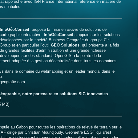
riat rapproché avec IGN France International référence en matière de
es spatiales.
InfoGéoConseil
propose la mise en œuvre de solutions de
cartographie interactive.
InfoGéoConseil
s’appuie sur les solutions
développées par la société Business Geografic du groupe Ciril
Group et en particulier l’outil
GEO Solutions
, qui présente à la fois
de grandes facilités d’administration et une grande richesse
développée sur des standards OpenGIS à la pointe de la
rement adaptée à la gestion décentralisée dans tous les domaines
ais dans le domaine du webmapping et un leader mondial dans le
e.
-geografic.com
éographic, notre partenaire en solutions SIG innovantes
f
5 MB]
ppuie au Gabon pour toutes les opérations de relevé de terrain sur le
AF dirigé par Christian Moundjoudy, Géomètre ESGT qui s'est
ctivités de topographie générales et industrielles et dans les études