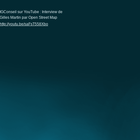
IGConseil sur YouTube : Interview de
Gilles Martin par Open Street Map
http://youtu.be/saFsT558Xbo