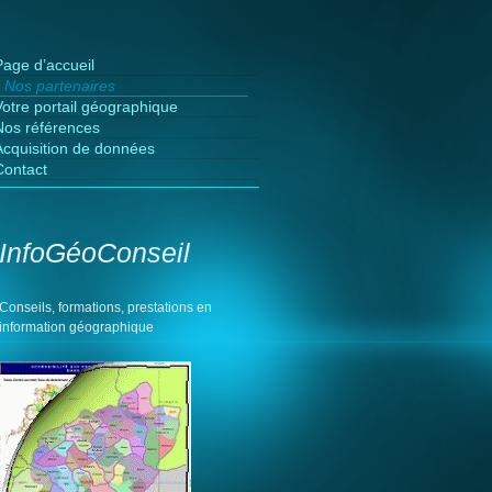
Page d’accueil
Nos partenaires
Votre portail géographique
Nos références
Acquisition de données
Contact
InfoGéoConseil
Conseils, formations, prestations en
information géographique