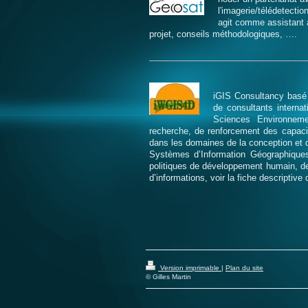
l'imagerie/télédetectio
agit comme assistant à
projet, conseils méthodologiques, ….
iGIS Consultancy basé
de consultants interna
Sciences Environnemen
recherche, de renforcement des capac
dans les domaines de la conception et 
Systèmes d’Information Géographiques,
politiques de développement humain, de
d’informations, voir la fiche descriptive
Version imprimable
|
Plan du site
© Gilles Martin